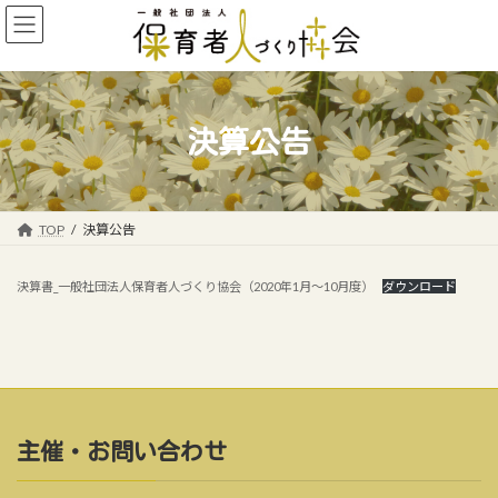
コ
ナ
ン
ビ
テ
ゲ
ン
ー
ツ
シ
へ
ョ
決算公告
ス
ン
キ
に
ッ
移
プ
動
TOP
決算公告
決算書_一般社団法人保育者人づくり協会（2020年1月～10月度）
ダウンロード
主催・お問い合わせ