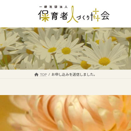
コ
ナ
ン
ビ
テ
ゲ
ン
ー
ツ
シ
へ
ョ
ス
ン
キ
に
ッ
移
プ
動
TOP
お申し込みを送信しました。