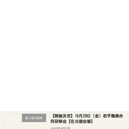
園の想いに共感する職員採用セミナー|
セミナー
保育園、こども園向け-頭数採用からの
脱却-
2023年5月26日
1月28日（土）／2月25日（土）リーダー
保育士等キャリアアップ研
研修会（奈良県保育士等キャリアアップ
修
研修マネジメント分野）
2022年8月12日
11月12日（土）／11月26日（土）リーダ
保育士等キャリアアップ研
ー研修会（愛知県保育士等キャリアアッ
修
プ研修マネジメント分野）
2022年8月12日
【開催決定】10月28日（金）若手職員合
新人若手研修
同研修会【名古屋会場】
2022年8月2日